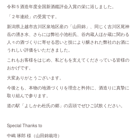
令和５酒造年度全国新酒鑑評会入賞の栄に浴しました。
「２年連続」の受賞です。
新潟県上越市吉川区泉地区産の「山田錦」、同じく吉川区尾神
岳の湧き水、さらには弊社小池杜氏、谷内蔵人ほか蔵に関わる
人々の酒づくりに寄せる思いと技により醸された弊社のお酒に
うれしい評価をいただきました。
これもお客様をはじめ、私どもを支えてくださっている皆様の
おかげです。
大変ありがとうございます。
今後とも、本物の地酒づくりを理念と矜持に、酒造りに真摯に
取り組んで参ります。
道の駅「よしかわ杜氏の郷」の店頭でぜひご試飲ください。
Special Thanks to
中嶋 琢郎 様（山田錦栽培）