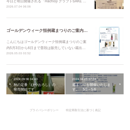
今日と明日開催される「Hachioji クラフトSAKE …
2026.07.04 06:06
ゴールデンウィーク恒例蔵まつりのご案内 5/3～5/6
こんにちはゴールデンウィーク恒例蔵まつりのご案
内5月3日から6日まで普段は販売していない蔵出…
2026.05.03 03:52
2024.09.08 04:43
2024.04.25 07:34
秋の定番「ひやおろし」の
蔵まつりを開催いたしま
発売開始です
す。 5/3～5/6
プライバシーポリシー
特定商取引法に基づく表記