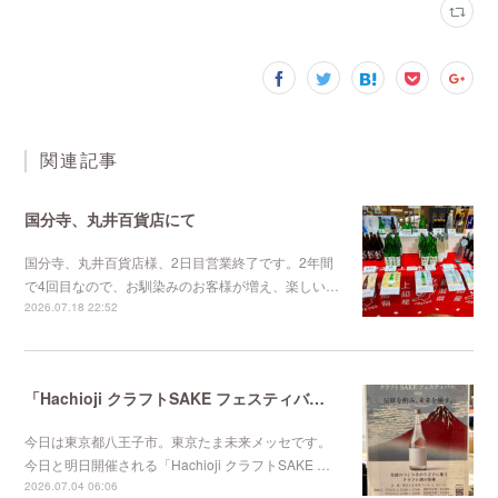
関連記事
国分寺、丸井百貨店にて
国分寺、丸井百貨店様、2日目営業終了です。2年間
で4回目なので、お馴染みのお客様が増え、楽しい…
2026.07.18 22:52
「Hachioji クラフトSAKE フェスティバル 2026」に出店
今日は東京都八王子市。東京たま未来メッセです。
今日と明日開催される「Hachioji クラフトSAKE …
2026.07.04 06:06