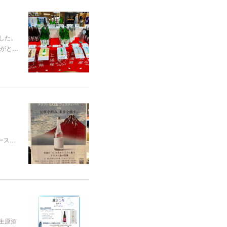
した。
がと…
ペース…
生原酒