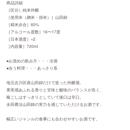
商品詳細
［区分］純米吟醸
［使用米（麹米・掛米）］山田錦
［精米歩合］60%
［アルコール度数］16〜17度
［日本酒度］+2
［内容量］720ml
●お奨めの飲み方・・・冷酒
●合う料理・・・あっさり系
地元吉川区産山田錦だけで造った吟醸酒。
果実感あふれる香りと甘味と酸味のバランスが良く、
喉ごしはすっきりとしていて後口は辛口。
永田農法山田錦の実力を感じていただけるお酒です。
幅広いジャンルの食事にも合わせやすいお酒です。