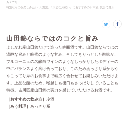
カテゴリ
：
特別なものを楽しみたい
天恵楽
「大切なお祝い」におすすめの日本酒
気分で選ぶ
山田錦ならではのコクと旨み
よしかわ産山田錦だけで造った吟醸酒です。山田錦ならではの
濃醇な旨みと蜂蜜のような甘み、そしてきりっとした酸味が、
ブルゴーニュの名醸白ワインのようなしっかりしたボディーの
中にバランスよく溶け合っており、このためあっさり系からや
やこってり系のお食事まで幅広く合わせてお楽しみいただけま
す。上品な酸のため、喉越しも後口もさっぱりしていることも
特徴。吉川区産山田錦の実力を感じていただけるお酒です。
［おすすめの飲み方］
冷酒
［あう料理］
あっさり系