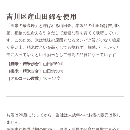
吉川区産山田錦を使用
「酒米の最高峰」と呼ばれる山田錦。本製品の山田錦は吉川区
産。植物の生命力を引きだして頑健な稲を育てて栽培していま
す。このため、米は雑味の原因となるタンパク質が少なく糖度
が高い上、精米度合いを高くしても割れず、麹菌がしっかりと
中に入ってゆくという酒米として最高の品質になっています。
［麹米・精米歩合］
山田錦50％
［掛米・精米歩合］
山田錦50％
［アルコール度数］
16～17度
お酒は20歳になってから。当社は未成年へのお酒の販売は致し
ません。
妊娠中や授乳時期の飲酒は、胎児・乳児の発育に影響する恐れ